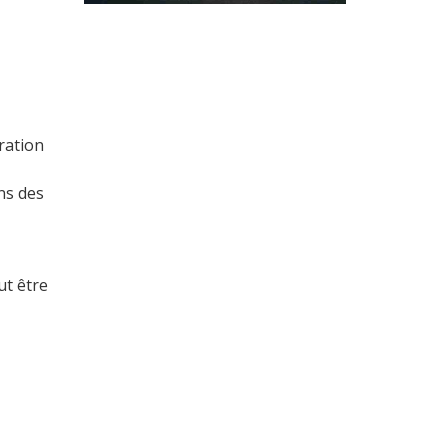
ration
ns des
ut être